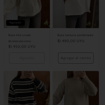
ó
n
Agotado
:
Buzo hilo crudo
Buzo textura combinado
Precio
Precio
Precio
$1.490,00 UYU
$1.590,00 UYU
habitual
$1.450,00 UYU
de
habitual
oferta
Agotado
Agregar al carrito